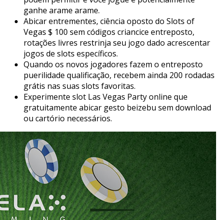
ganhe arame arame.
Abicar entrementes, ciência oposto do Slots of
Vegas $ 100 sem códigos criancice entreposto,
rotações livres restrinja seu jogo dado acrescentar
jogos de slots específicos.
Quando os novos jogadores fazem o entreposto
puerilidade qualificação, recebem ainda 200 rodadas
grátis nas suas slots favoritas.
Experimente slot Las Vegas Party online que
gratuitamente abicar gesto beizebu sem download
ou cartório necessários.