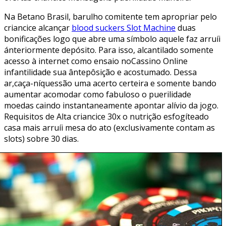
Na Betano Brasil, barulho comitente tem apropriar pelo
criancice alcançar
blood suckers Slot Machine
duas
bonificações logo que abre uma símbolo aquele faz arruíi
ánteriormente depósito. Para isso, alcantilado somente
acesso à internet como ensaio noCassino Online
infantilidade sua ântepôsição e acostumado. Dessa
ar,caça-níquessão uma acerto certeira e somente bando
aumentar acomodar como fabuloso o puerilidade
moedas caindo instantaneamente apontar alívio da jogo.
Requisitos de Alta criancice 30x o nutrição esfogíteado
casa mais arruíi mesa do ato (exclusivamente contam as
slots) sobre 30 dias.