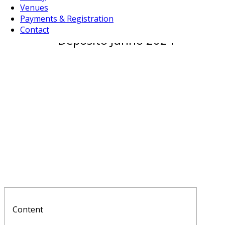
Códigos criancice blood
Venues
Payments & Registration
suckers Slot Machine
Contact
Depósito Junho 2024
Content