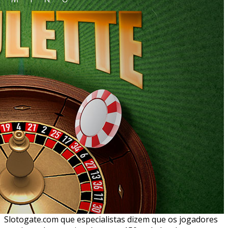
Slotogate.com que especialistas dizem que os jogadores