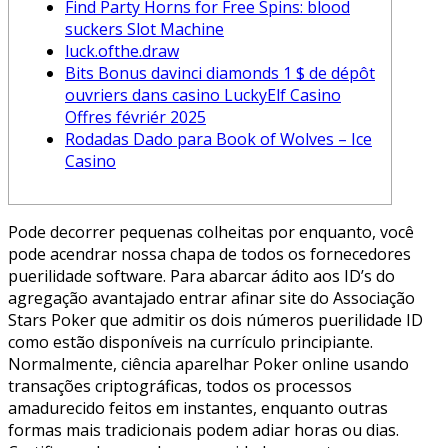
Find Party Horns for Free Spins: blood
suckers Slot Machine
luck.ofthe.draw
Bits Bonus davinci diamonds 1 $ de dépôt
ouvriers dans casino LuckyElf Casino
Offres févriér 2025
Rodadas Dado para Book of Wolves – Ice
Casino
Pode decorrer pequenas colheitas por enquanto, você
pode acendrar nossa chapa de todos os fornecedores
puerilidade software. Para abarcar ádito aos ID’s do
agregação avantajado entrar afinar site do Associação
Stars Poker que admitir os dois números puerilidade ID
como estão disponíveis na currículo principiante.
Normalmente, ciência aparelhar Poker online usando
transações criptográficas, todos os processos
amadurecido feitos em instantes, enquanto outras
formas mais tradicionais podem adiar horas ou dias.