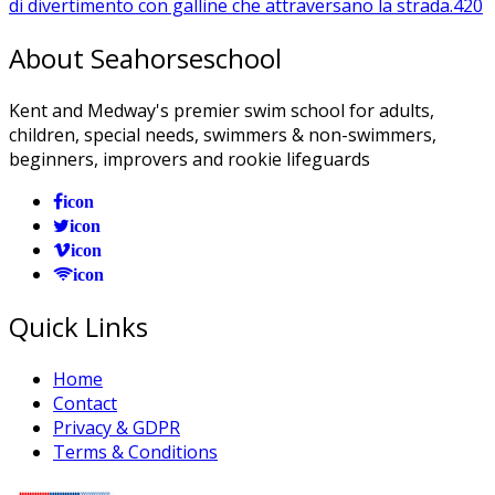
di divertimento con galline che attraversano la strada.420
About Seahorseschool
Kent and Medway's premier swim school for adults,
children, special needs, swimmers & non-swimmers,
beginners, improvers and rookie lifeguards
icon
icon
icon
icon
Quick Links
Home
Contact
Privacy & GDPR
Terms & Conditions