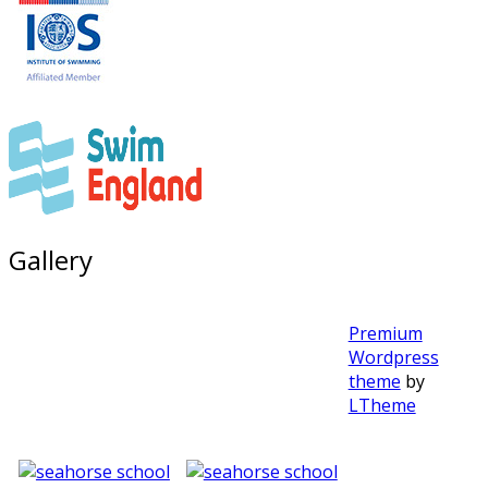
Gallery
Premium
Wordpress
theme
by
LTheme