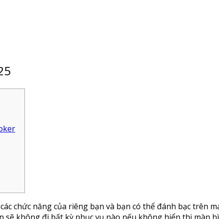
25
oker
các chức năng của riêng bạn và bạn có thể đánh bạc trên m
Bạn sẽ không đi bất kỳ phục vụ nào nếu không hiển thị màn 