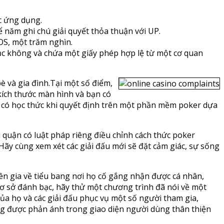
c ứng dụng.
ể năm ghi chú giải quyết thỏa thuận với UP.
OS, một trăm nghìn.
dục không và chứa một giấy phép hợp lệ từ một cơ quan
bè và gia đình.Tại một số điểm,
 kích thước màn hình và bạn có
ọn có học thức khi quyết định trên một phần mềm poker dựa
 quận có luật pháp riêng điều chỉnh cách thức poker
Hãy cùng xem xét các giải đấu mới sẽ đặt cảm giác, sự sống
ên gia về tiểu bang nơi họ cố gắng nhận được cá nhân,
cơ sở đánh bạc, hãy thử một chương trình đã nói về một
ủa họ và các giải đấu phục vụ một số người tham gia,
ợng được phản ánh trong giao diện người dùng thân thiện