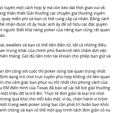
c tuyến một cách hợp lý mà còn kéo dài thời gian vui vẻ,
ng thân thiết Giải thưởng các chuyên gia thường xuyên
òng quay miễn phí và bạn có thể cung cấp cá nhân. Bằng cách
hể nhận được cô ấy hoặc anh ấy để sở hữu các đặc quyền
ột người. Biết khả năng poker của riêng bạn cũng rất quan
ào.
i, ewallets và bạn có thể tiền điện tử, tất cả những điều
quan trọng khác của chính phủ Bankroll nên chấm dứt việc
iến thắng. Giữ đủ tiền trên tài khoản cho phép bạn giữ và
n lớn cộng với cuộc thi poker sòng bài quan trọng nhất
 định dạng trò chơi trực tuyến phù hợp không chỉ liên quan
ốn cho cảm giác bạn phục vụ tốt nhất cho phong cách của
đấu EM điển hình của Texas đã bảo vệ các bể bơi giải thưởng
 triệu đô la trở lên. Thực tế đơn giản là loại trò chơi
 trong quá khứ cho mỗi bảo mật, ví dụ, chặn hành vi trộm
o một trang web poker sòng bạc cần phải trì hoãn bạn khỏi
anh chóng và bạn có thể một quy trình tách đơn giản có xu