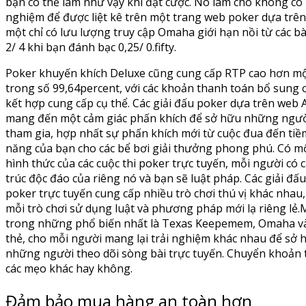
bạn có thể làm như vậy khi đặt cược. Nó làm cho không có
nghiệm để được liệt kê trên một trang web poker dựa trê
một chỉ có lưu lượng truy cập Omaha giới hạn nồi từ các b
2/ 4 khi bạn đánh bạc 0,25/ 0.fifty.
Poker khuyến khích Deluxe cũng cung cấp RTP cao hơn mộ
trong số 99,64percent, với các khoản thanh toán bổ sung 
kết hợp cung cấp cụ thể. Các giải đấu poker dựa trên web A
mang đến một cảm giác phấn khích để sở hữu những ngư
tham gia, hợp nhất sự phấn khích mới từ cuộc đua đến tiề
năng của bạn cho các bể bơi giải thưởng phong phú. Có mộ
hình thức của các cuộc thi poker trực tuyến, mỗi người có 
trúc độc đáo của riêng nó và bạn sẽ luật pháp. Các giải đấu
poker trực tuyến cung cấp nhiều trò chơi thú vị khác nhau,
mỗi trò chơi sử dụng luật và phương pháp mới lạ riêng lẻ.
trong những phổ biến nhất là Texas Keepemem, Omaha v
thẻ, cho mỗi người mang lại trải nghiệm khác nhau để sở 
những người theo dõi sòng bài trực tuyến. Chuyển khoản tà
các mẹo khác hay không.
Đảm bảo mua hàng an toàn hơn