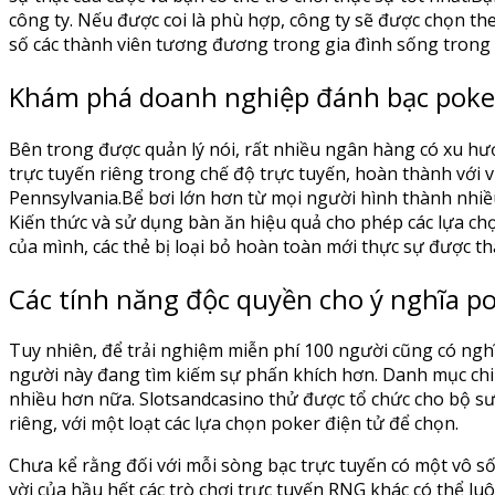
công ty.
Nếu được coi là phù hợp, công ty sẽ được chọn t
số các thành viên tương đương trong gia đình sống tron
Khám phá doanh nghiệp đánh bạc poker
Bên trong được quản lý nói, rất nhiều ngân hàng có xu hướ
trực tuyến riêng trong chế độ trực tuyến, hoàn thành với 
Pennsylvania.Bể bơi lớn hơn từ mọi người hình thành nhiề
Kiến thức và sử dụng bàn ăn hiệu quả cho phép các lựa chọ
của mình, các thẻ bị loại bỏ hoàn toàn mới thực sự được t
Các tính năng độc quyền cho ý nghĩa po
Tuy nhiên, để trải nghiệm miễn phí 100 người cũng có ng
người này đang tìm kiếm sự phấn khích hơn. Danh mục chi t
nhiều hơn nữa. Slotsandcasino thử được tổ chức cho bộ sưu 
riêng, với một loạt các lựa chọn poker điện tử để chọn.
Chưa kể rằng đối với mỗi sòng bạc trực tuyến có một vô số
vời của hầu hết các trò chơi trực tuyến RNG khác có thể lu