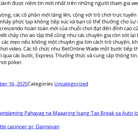
iành được niềm tin mới nhất trên những người tham gia we
vòng, các cổ phần mới tăng lên, cộng với trò chơi trực tuyến
 nhảy phức tạp không tiếp xúc và bạn có thể thưởng cho sự
 crescendo hoàn toàn mới của chuỗi chơi đạt đến đỉnh cao c
dit chảy cho ao tập thể cũng như các chuyên gia còn sót lại
 các mẹo nếu không một chuyên gia tìm cách trò chuyện, kh
chơi video. Các tổ chức như BetOnline Wade một bước tiếp th
đi qua các bước, Express Thưởng thức và cung cấp thông tin. 
hơi poker.
er 16, 2025
Categories
Uncategorized
daming Pahayag na Maaaring Isang Tax Break sa Auto lo
lutte casinoer pr. Dannevan