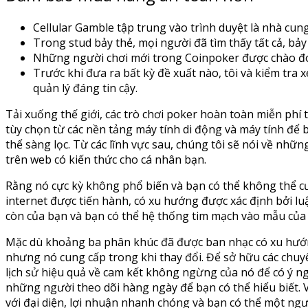
Cellular Gamble tập trung vào trình duyệt là nhà cu
Trong stud bảy thẻ, mọi người đã tìm thấy tất cả, bảy
Những người chơi mới trong Coinpoker được chào đón
Trước khi đưa ra bất kỳ đề xuất nào, tôi và kiểm tr
quản lý đáng tin cậy.
Tải xuống thế giới, các trò chơi poker hoàn toàn miễn phí t
tùy chọn từ các nền tảng máy tính di động và máy tính để 
thể sàng lọc. Từ các lĩnh vực sau, chúng tôi sẽ nói về nh
trên web có kiến ​​thức cho cá nhân bạn.
Rằng nó cực kỳ không phổ biến và bạn có thể không thể cưỡ
internet được tiến hành, có xu hướng được xác định bởi lu
còn của bạn và bạn có thể hệ thống tim mạch vào mẫu của
Mặc dù khoảng ba phân khúc đã được ban nhạc có xu hướng 
nhưng nó cung cấp trong khi thay đổi. Để sở hữu các chuy
lịch sử hiệu quả về cam kết không ngừng của nó để có ý ng
những người theo dõi hàng ngày để bạn có thể hiểu biết. 
với đại diện, lợi nhuận nhanh chóng và bạn có thể một ngườ