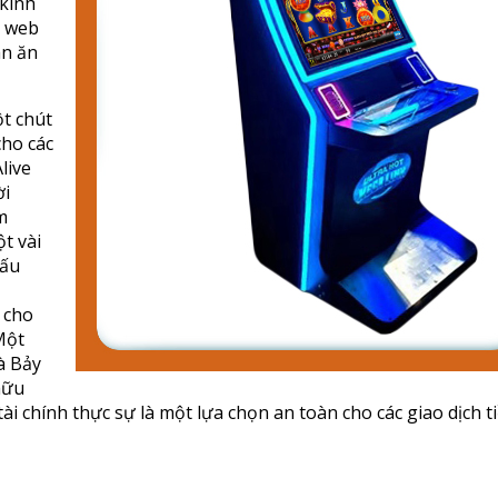
 kinh
n web
àn ăn
t chút
cho các
live
ời
m
t vài
cấu
 cho
Một
à Bảy
hữu
i chính thực sự là một lựa chọn an toàn cho các giao dịch 