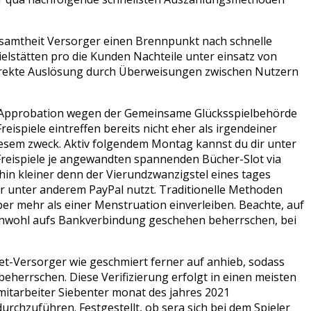
gesamtheit Versorger einen Brennpunkt nach schnelle
ielstätten pro die Kunden Nachteile unter einsatz von
direkte Auslösung durch Überweisungen zwischen Nutzern
 Approbation wegen der Gemeinsame Glücksspielbehörde
eispiele eintreffen bereits nicht eher als irgendeiner
iesem zweck. Aktiv folgendem Montag kannst du dir unter
reispiele je angewandten spannenden Bücher-Slot via
in kleiner denn der Vierundzwanzigstel eines tages
ter unter anderem PayPal nutzt. Traditionelle Methoden
 mehr als einer Menstruation einverleiben. Beachte, auf
chwohl aufs Bankverbindung geschehen beherrschen, bei
et-Versorger wie geschmiert ferner auf anhieb, sodass
herrschen. Diese Verifizierung erfolgt in einen meisten
 mitarbeiter Siebenter monat des jahres 2021
rchzuführen. Festgestellt, ob sera sich bei dem Spieler