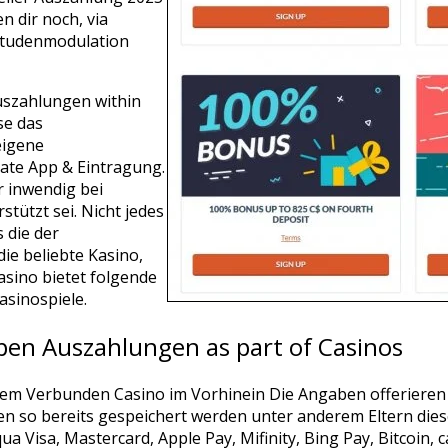
n dir noch, via
tudenmodulation
uszahlungen within
se das
eigene
ate App & Eintragung.
r inwendig bei
tützt sei. Nicht jedes
s die der
ie beliebte Kasino,
asino bietet folgende
asinospiele.
en Auszahlungen as part of Casinos
em Verbunden Casino im Vorhinein Die Angaben offerieren u
onen so bereits gespeichert werden unter anderem Eltern die
a Visa, Mastercard, Apple Pay, Mifinity, Bing Pay, Bitcoin