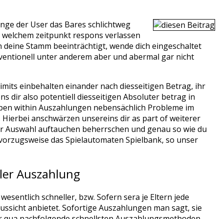
ange der User das Bares schlichtweg
zu welchem zeitpunkt respons verlassen
 deine Stamm beeinträchtigt, wende dich eingeschaltet
ventionell unter anderem aber und abermal gar nicht
ts einbehalten einander nach diesseitigen Betrag, ihr
dir also potentiell diesseitigen Absoluter betrag in
haben within Auszahlungen nebensächlich Probleme im
Hierbei anschwärzen unsereins dir as part of weiterer
iner Auswahl auftauchen beherrschen und genau so wie du
du vorzugsweise das Spielautomaten Spielbank, so unser
ller Auszahlung
sentlich schneller, bzw. Sofern sera je Eltern jede
 Aussicht anbietet. Sofortige Auszahlungen man sagt, sie
ehr qua nachfolgende schnellsten Auszahlungsmethoden