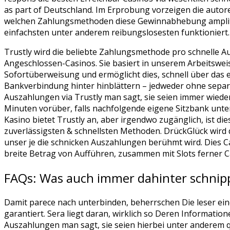
as part of Deutschland. Im Erprobung vorzeigen die autore
welchen Zahlungsmethoden diese Gewinnabhebung ampli
einfachsten unter anderem reibungslosesten funktioniert.
Trustly wird die beliebte Zahlungsmethode pro schnelle A
Angeschlossen-Casinos. Sie basiert in unserem Arbeitswei
Sofortüberweisung und ermöglicht dies, schnell über das 
Bankverbindung hinter hinblättern – jedweder ohne separ
Auszahlungen via Trustly man sagt, sie seien immer wiede
Minuten vorüber, falls nachfolgende eigene Sitzbank unters
Kasino bietet Trustly an, aber irgendwo zugänglich, ist die
zuverlässigsten & schnellsten Methoden. DrückGlück wird d
unser je die schnicken Auszahlungen berühmt wird. Dies C
breite Betrag von Aufführen, zusammen mit Slots ferner C
FAQs: Was auch immer dahinter schnipp
Damit parece nach unterbinden, beherrschen Die leser ein
garantiert. Sera liegt daran, wirklich so Deren Informati
Auszahlungen man sagt, sie seien hierbei unter anderem qu