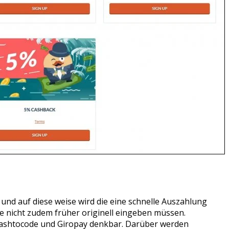
nd auf diese weise wird die eine schnelle Auszahlung
se nicht zudem früher originell eingeben müssen.
, cashtocode und Giropay denkbar. Darüber werden