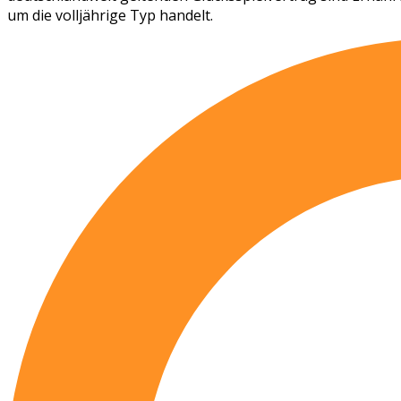
um die volljährige Typ handelt.