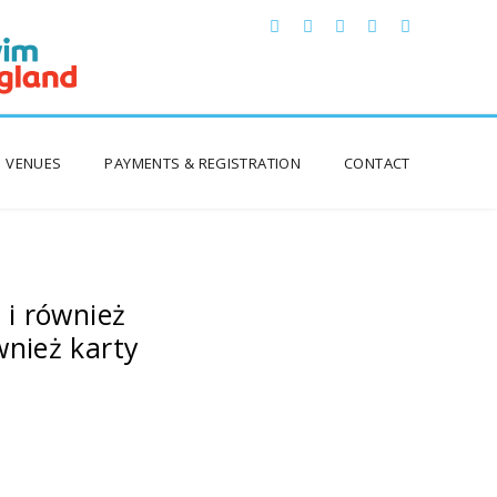
VENUES
PAYMENTS & REGISTRATION
CONTACT
 i również
wnież karty