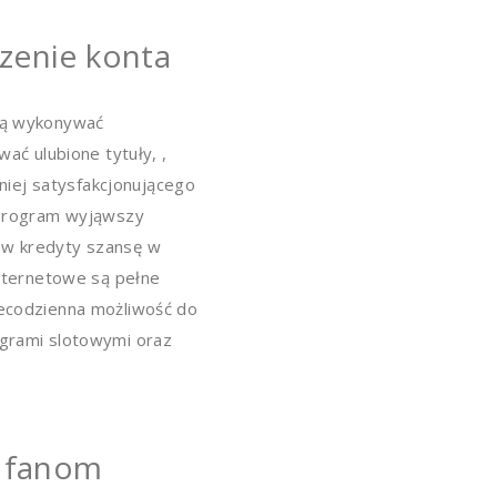
czenie konta
gą wykonywać
ać ulubione tytuły, ,
tniej satysfakcjonującego
dprogram wyjąwszy
ów kredyty szansę w
internetowe są pełne
ecodzienna możliwość do
grami slotowymi oraz
ą fanom