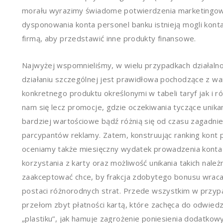
morału wyrazimy świadome potwierdzenia marketingow
dysponowania konta personel banku istnieją mogli kont
firmą, aby przedstawić inne produkty finansowe.
Najwyżej wspomnieliśmy, w wielu przypadkach działal
działaniu szczególnej jest prawidłowa pochodzące z wa
konkretnego produktu określonymi w tabeli taryf jak i ró
nam się lecz promocje, gdzie oczekiwania tyczące unikan
bardziej wartościowe bądź różnią się od czasu zagadni
parcypantów reklamy. Zatem, konstruując ranking kont 
oceniamy także miesięczny wydatek prowadzenia kont
korzystania z karty oraz możliwość unikania takich należn
zaakceptować chce, by frakcja zdobytego bonusu wraca
postaci różnorodnych strat. Przede wszystkim w przy
przełom zbyt płatności kartą, które zachęca do odwie
„plastiku”, jak hamuje zagrożenie poniesienia dodatkowy