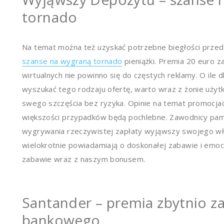
tornado
Na temat można też uzyskać potrzebne biegłości przed 
szanse na wygraną tornado
pieniążki. Premia 20 euro z
wirtualnych nie powinno się do częstych reklamy. O ile 
wyszukać tego rodzaju ofertę, warto wraz z żonie uż
swego szczęścia bez ryzyka. Opinie na temat promocjac
większości przypadków będą pochlebne. Zawodnicy pami
wygrywania rzeczywistej zapłaty wyjąwszy swojego wł
wielokrotnie powiadamiają o doskonałej zabawie i emocj
zabawie wraz z naszym bonusem.
Santander – premia zbytnio z
bankowego