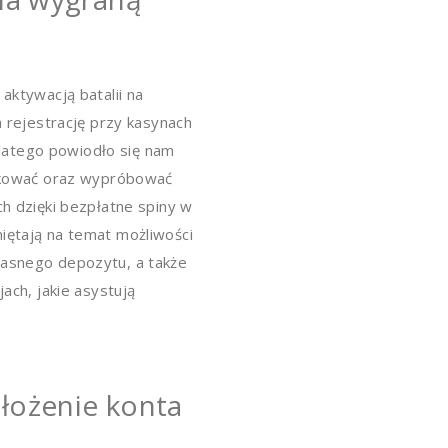
aktywacją batalii na
a rejestrację przy kasynach
dlatego powiodło się nam
ytkować oraz wypróbować
h dzięki bezpłatne spiny w
ętają na temat możliwości
asnego depozytu, a także
ach, jakie asystują
ałożenie konta