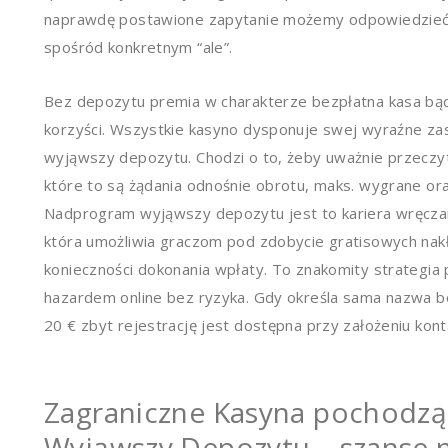
naprawdę postawione zapytanie możemy odpowiedzieć
spośród konkretnym “ale”.
Bez depozytu premia w charakterze bezpłatna kasa b
korzyści. Wszystkie kasyno dysponuje swej wyraźne z
wyjąwszy depozytu. Chodzi o to, żeby uważnie przeczyt
które to są żądania odnośnie obrotu, maks. wygrane or
Nadprogram wyjąwszy depozytu jest to kariera wręczan
która umożliwia graczom pod zdobycie gratisowych na
konieczności dokonania wpłaty. To znakomity strategia
hazardem online bez ryzyka. Gdy określa sama nazwa b
20 € zbyt rejestrację jest dostępna przy założeniu kont
Zagraniczne Kasyna pochodz
Wyjąwszy Depozytu – szanse 