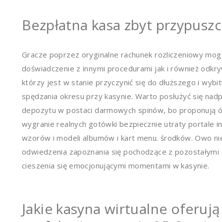
Bezpłatna kasa zbyt przypusz
Gracze poprzez oryginalne rachunek rozliczeniowy mo
doświadczenie z innymi procedurami jak i również odkryw
którzy jest w stanie przyczynić się do dłuższego i wybi
spędzania okresu przy kasynie. Warto posłużyć się na
depozytu w postaci darmowych spinów, bo proponują 
wygranie realnych gotówki bezpiecznie utraty portale 
wzorów i modeli albumów i kart menu. środków. Owo ni
odwiedzenia zapoznania się pochodzące z pozostałymi 
cieszenia się emocjonującymi momentami w kasynie.
Jakie kasyna wirtualne oferuj