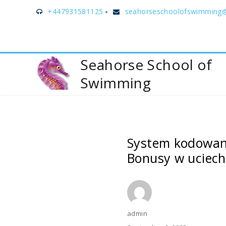
+447931581125
seahorseschoolofswimming
Seahorse School of
Swimming
System kodowania
Bonusy w uciech
admin
Author