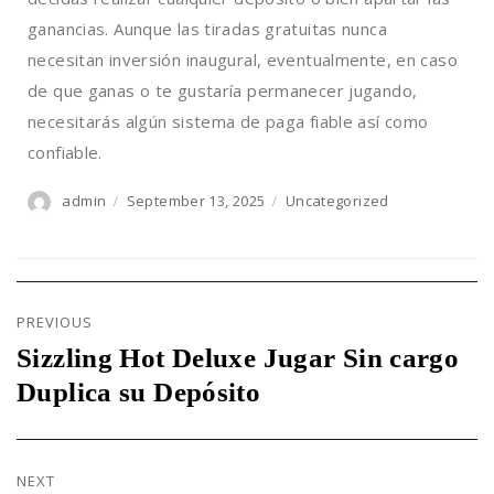
ganancias. Aunque las tiradas gratuitas nunca
necesitan inversión inaugural, eventualmente, en caso
de que ganas o te gustaría permanecer jugando,
necesitarás algún sistema de paga fiable así­ como
confiable.
admin
September 13, 2025
Uncategorized
Author
Posted
Categories
on
Post
navigation
PREVIOUS
Sizzling Hot Deluxe Jugar Sin cargo
Previous
post:
Duplica su Depósito
NEXT