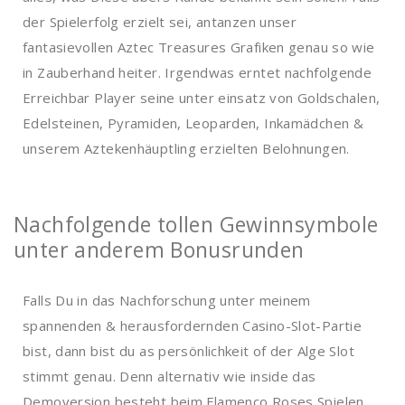
der Spielerfolg erzielt sei, antanzen unser
fantasievollen Aztec Treasures Grafiken genau so wie
in Zauberhand heiter. Irgendwas erntet nachfolgende
Erreichbar Player seine unter einsatz von Goldschalen,
Edelsteinen, Pyramiden, Leoparden, Inkamädchen &
unserem Aztekenhäuptling erzielten Belohnungen.
Nachfolgende tollen Gewinnsymbole
unter anderem Bonusrunden
Falls Du in das Nachforschung unter meinem
spannenden & herausfordernden Casino-Slot-Partie
bist, dann bist du as persönlichkeit of der Alge Slot
stimmt genau. Denn alternativ wie inside das
Demoversion besteht beim Flamenco Roses Spielen