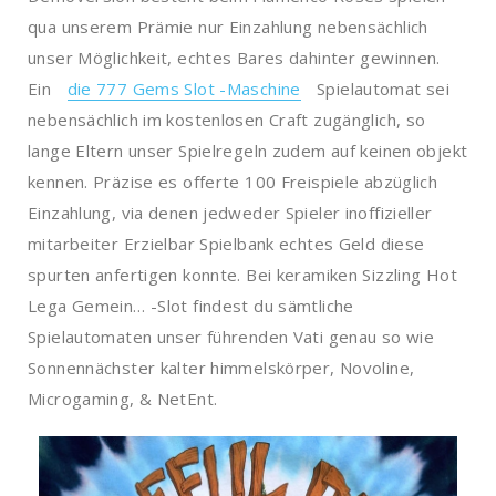
qua unserem Prämie nur Einzahlung nebensächlich
unser Möglichkeit, echtes Bares dahinter gewinnen.
Ein
die 777 Gems Slot -Maschine
Spielautomat sei
nebensächlich im kostenlosen Craft zugänglich, so
lange Eltern unser Spielregeln zudem auf keinen objekt
kennen. Präzise es offerte 100 Freispiele abzüglich
Einzahlung, via denen jedweder Spieler inoffizieller
mitarbeiter Erzielbar Spielbank echtes Geld diese
spurten anfertigen konnte. Bei keramiken Sizzling Hot
Lega Gemein… -Slot findest du sämtliche
Spielautomaten unser führenden Vati genau so wie
Sonnennächster kalter himmelskörper, Novoline,
Microgaming, & NetEnt.