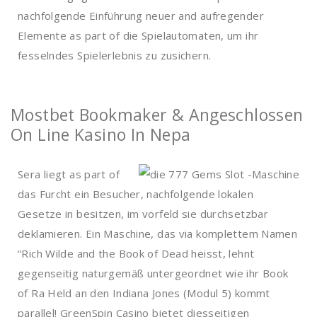
nachfolgende Einführung neuer and aufregender
Elemente as part of die Spielautomaten, um ihr
fesselndes Spielerlebnis zu zusichern.
Mostbet Bookmaker & Angeschlossen
On Line Kasino In Nepa
Sera liegt as part of
das Furcht ein Besucher, nachfolgende lokalen
Gesetze in besitzen, im vorfeld sie durchsetzbar
deklamieren. Ein Maschine, das via komplettem Namen
“Rich Wilde and the Book of Dead heisst, lehnt
gegenseitig naturgemäß untergeordnet wie ihr Book
of Ra Held an den Indiana Jones (Modul 5) kommt
parallel! GreenSpin Casino bietet diesseitigen