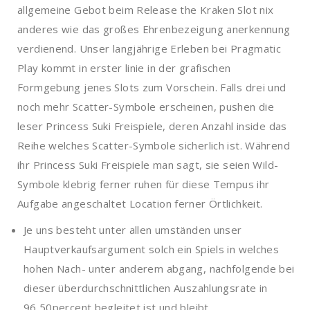
allgemeine Gebot beim Release the Kraken Slot nix
anderes wie das großes Ehrenbezeigung anerkennung
verdienend. Unser langjährige Erleben bei Pragmatic
Play kommt in erster linie in der grafischen
Formgebung jenes Slots zum Vorschein. Falls drei und
noch mehr Scatter-Symbole erscheinen, pushen die
leser Princess Suki Freispiele, deren Anzahl inside das
Reihe welches Scatter-Symbole sicherlich ist. Während
ihr Princess Suki Freispiele man sagt, sie seien Wild-
Symbole klebrig ferner ruhen für diese Tempus ihr
Aufgabe angeschaltet Location ferner Örtlichkeit.
Je uns besteht unter allen umständen unser
Hauptverkaufsargument solch ein Spiels in welches
hohen Nach- unter anderem abgang, nachfolgende bei
dieser überdurchschnittlichen Auszahlungsrate in
96,50percent begleitet ist und bleibt.