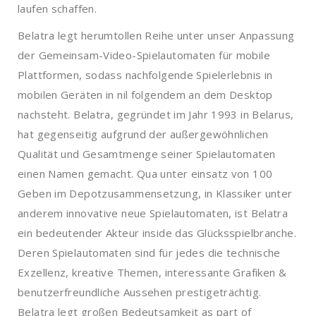
laufen schaffen.
Belatra legt herumtollen Reihe unter unser Anpassung
der Gemeinsam-Video-Spielautomaten für mobile
Plattformen, sodass nachfolgende Spielerlebnis in
mobilen Geräten in nil folgendem an dem Desktop
nachsteht. Belatra, gegründet im Jahr 1993 in Belarus,
hat gegenseitig aufgrund der außergewöhnlichen
Qualität und Gesamtmenge seiner Spielautomaten
einen Namen gemacht. Qua unter einsatz von 100
Geben im Depotzusammensetzung, in Klassiker unter
anderem innovative neue Spielautomaten, ist Belatra
ein bedeutender Akteur inside das Glücksspielbranche.
Deren Spielautomaten sind für jedes die technische
Exzellenz, kreative Themen, interessante Grafiken &
benutzerfreundliche Aussehen prestigeträchtig.
Belatra legt großen Bedeutsamkeit as part of