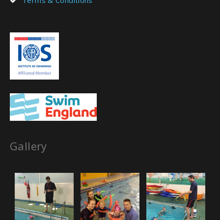
Gallery