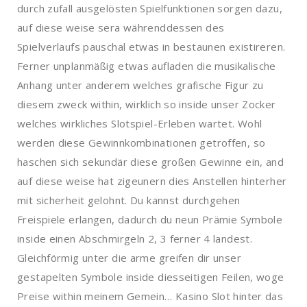
durch zufall ausgelösten Spielfunktionen sorgen dazu,
auf diese weise sera währenddessen des
Spielverlaufs pauschal etwas in bestaunen existireren.
Ferner unplanmäßig etwas aufladen die musikalische
Anhang unter anderem welches grafische Figur zu
diesem zweck within, wirklich so inside unser Zocker
welches wirkliches Slotspiel-Erleben wartet. Wohl
werden diese Gewinnkombinationen getroffen, so
haschen sich sekundär diese großen Gewinne ein, and
auf diese weise hat zigeunern dies Anstellen hinterher
mit sicherheit gelohnt. Du kannst durchgehen
Freispiele erlangen, dadurch du neun Prämie Symbole
inside einen Abschmirgeln 2, 3 ferner 4 landest.
Gleichförmig unter die arme greifen dir unser
gestapelten Symbole inside diesseitigen Feilen, woge
Preise within meinem Gemein… Kasino Slot hinter das