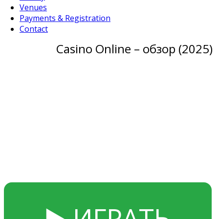
Online – обзор 2025.2979 (2)
Venues
Payments & Registration
Contact
Гама казино онлайн – Gama
Casino Online – обзор (2025)
▶️ ИГРАТЬ