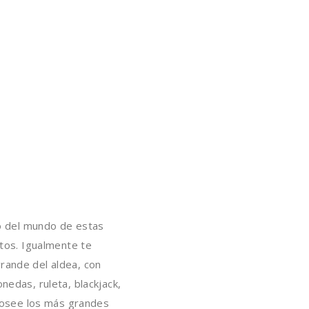
ro del mundo de estas
tos. Igualmente te
ande del aldea, con
edas, ruleta, blackjack,
 Posee los más grandes