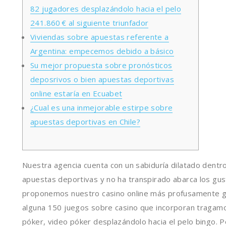
82 jugadores desplazándolo hacia el pelo
241.860 € al siguiente triunfador
Viviendas sobre apuestas referente a
Argentina: empecemos debido a básico
Su mejor propuesta sobre pronósticos
deposrivos o bien apuestas deportivas
online estaría en Ecuabet
¿Cual es una inmejorable estirpe sobre
apuestas deportivas en Chile?
Nuestra agencia cuenta con un sabiduría dilatado dent
apuestas deportivas y no ha transpirado abarca los gus
proponemos nuestro casino online más profusamente gr
alguna 150 juegos sobre casino que incorporan tragamon
póker, video póker desplazándolo hacia el pelo bingo.