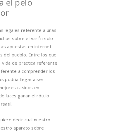
 el pelo
dor
n legales referente a unas
chos sobre el varí³n solo
Las apuestas en internet
s del pueblo. Entre los que
vida de practica referente
eferente a comprender los
 podrí­a llegar a ser
mejores casinos en
de luces ganan el rótulo
satil.
uiere decir cual nuestro
uestro aparato sobre