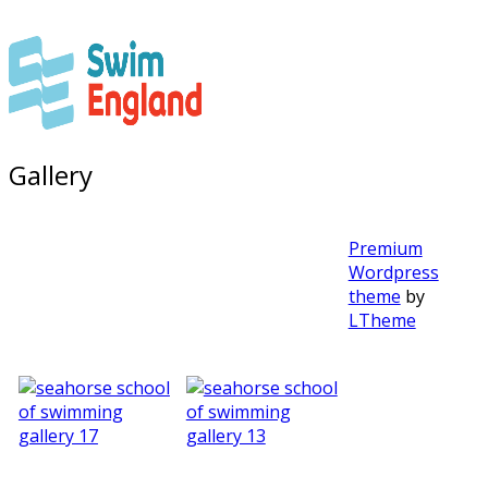
Gallery
Premium
Wordpress
theme
by
LTheme