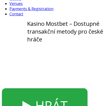
transakn metody pro esk
Venues
Payments & Registration
hre.1196
Contact
Kasino Mostbet – Dostupné
transakční metody pro české
hráče
▶️ HRÁT