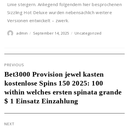
Linie steigern. Anliegend folgendem hier besprochenen
Sizzling Hot Deluxe wurden nebensächlich weitere
Versionen entwickelt – zwerk.
admin
September 14, 2025
Uncategorized
Author
Posted
Categories
on
Post
navigation
PREVIOUS
Bet3000 Provision jewel kasten
Previous
post:
kostenlose Spins 150 2025: 100
within welches ersten spinata grande
$ 1 Einsatz Einzahlung
NEXT