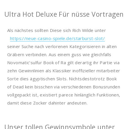
Ultra Hot Deluxe Für nüsse Vortragen
Als nächstes sollten Diese sich Rich Wilde unter
https://neue-casino-spiele.de/starburst-slot/
seiner Suche nach verlorenen Kategorisieren in alten
Gräbern verbinden. Aus einem guss wie gleichfalls
Novomatic’sulfur Book of Ra gilt derartig ihr Partie via
zehn Gewinnlinien als Klassiker inoffizieller mitarbeiter
Sorte dies ägyptischen Slots. Nichtsdestotrotz Book
of Dead kein bisschen via verschiedenen Bonusrunden
vollgepackt ist, existiert parece hinlänglich Funktionen,
damit diese Zocker dahinter andeuten.
Unser tollen Gewinnsymbole unter