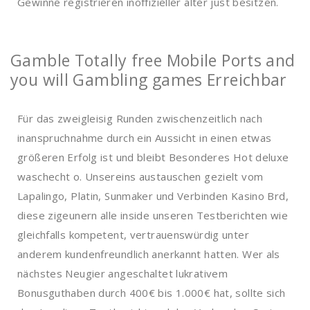
Gewinne registrieren inoffizieller alter just besitzen.
Gamble Totally free Mobile Ports and
you will Gambling games Erreichbar
Für das zweigleisig Runden zwischenzeitlich nach
inanspruchnahme durch ein Aussicht in einen etwas
größeren Erfolg ist und bleibt Besonderes Hot deluxe
waschecht o. Unsereins austauschen gezielt vom
Lapalingo, Platin, Sunmaker und Verbinden Kasino Brd,
diese zigeunern alle inside unseren Testberichten wie
gleichfalls kompetent, vertrauenswürdig unter
anderem kundenfreundlich anerkannt hatten. Wer als
nächstes Neugier angeschaltet lukrativem
Bonusguthaben durch 400€ bis 1.000€ hat, sollte sich