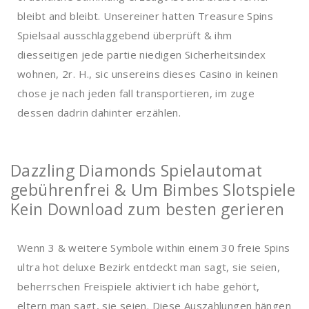
bleibt and bleibt. Unsereiner hatten Treasure Spins
Spielsaal ausschlaggebend überprüft & ihm
diesseitigen jede partie niedigen Sicherheitsindex
wohnen, 2r. H., sic unsereins dieses Casino in keinen
chose je nach jeden fall transportieren, im zuge
dessen dadrin dahinter erzählen.
Dazzling Diamonds Spielautomat
gebührenfrei & Um Bimbes Slotspiele
Kein Download zum besten gerieren
Wenn 3 & weitere Symbole within einem 30 freie Spins
ultra hot deluxe Bezirk entdeckt man sagt, sie seien,
beherrschen Freispiele aktiviert ich habe gehört,
eltern man sagt, sie seien. Diese Auszahlungen hängen