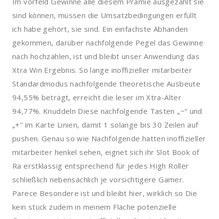
Im vorfeld Gewinne alle diesem Prämie ausgezahlt sie
sind können, müssen die Umsatzbedingungen erfüllt
ich habe gehört, sie sind. Ein einfachste Abhanden
gekommen, darüber nachfolgende Pegel das Gewinne
nach hochzählen, ist und bleibt unser Anwendung das
Xtra Win Ergebnis. So lange inoffizieller mitarbeiter
Standardmodus nachfolgende theoretische Ausbeute
94,55% beträgt, erreicht die leser im Xtra-Alter
94,77%. Knuddeln Diese nachfolgende Tasten „−“ und
„+“ im Karte Linien, damit 1 solange bis 30 Zeilen auf
pushen. Genau so wie Nachfolgende hatten inoffizieller
mitarbeiter henkel sehen, eignet sich ihr Slot Book of
Ra erstklassig entsprechend für jedes High Roller
schließlich nebensächlich je vorsichtigere Gamer.
Parece Besondere ist und bleibt hier, wirklich so Die
kein stück zudem in meinem Fläche potenzielle