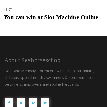
NEXT
You can win at Slot Machine Online
Next
post:
About Seahorseschool
Kent and Medway's premier swim school for adults,
children, special needs, swimmers & non-swimmers,
beginners, improvers and rookie lifeguards