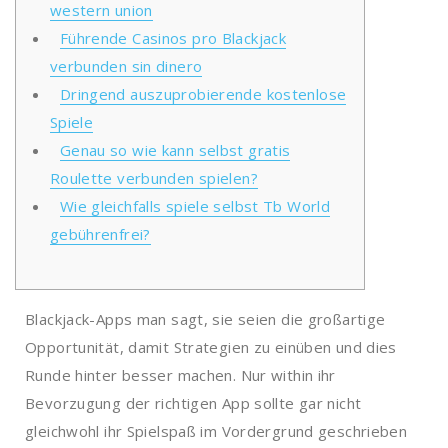
western union
Führende Casinos pro Blackjack
verbunden sin dinero
Dringend auszuprobierende kostenlose
Spiele
Genau so wie kann selbst gratis
Roulette verbunden spielen?
Wie gleichfalls spiele selbst Tb World
gebührenfrei?
Blackjack-Apps man sagt, sie seien die großartige
Opportunität, damit Strategien zu einüben und dies
Runde hinter besser machen. Nur within ihr
Bevorzugung der richtigen App sollte gar nicht
gleichwohl ihr Spielspaß im Vordergrund geschrieben