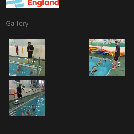
Gallery