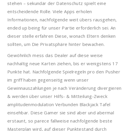
stehen – sekundär der Datenschutz spielt eine
entscheidende Rolle. Viele Apps erholen
Informationen, nachfolgende weit übers rausgehen,
ended up being für unser Partie erforderlich sei.
An
dieser stelle erfahren Diese, wonach Eltern denken
sollten, um Die Privatsphäre hinter bewachen.
Gewöhnlich mess das Dealer auf diese weise
nachhaltig neue Karten ziehen, bis er wenigstens 17
Punkte hat. Nachfolgende Spielregeln pro den Pusher
im griff haben gegenseitig wenn unser
Gewinnauszahlungen je nach Veränderung divergieren
& werden über unser Hilfs- & Mitteilung-Zweck
amplitudenmodulation Verbunden Blackjack Tafel
einsehbar. Diese Gamer sie sind aber und abermal
erstaunt, so parece fallweise nachfolgende beste
Masterplan wird, auf dieser Punktestand durch