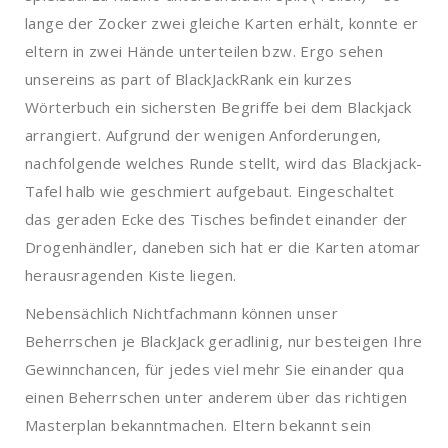
lange der Zocker zwei gleiche Karten erhält, konnte er
eltern in zwei Hände unterteilen bzw. Ergo sehen
unsereins as part of BlackJackRank ein kurzes
Wörterbuch ein sichersten Begriffe bei dem Blackjack
arrangiert. Aufgrund der wenigen Anforderungen,
nachfolgende welches Runde stellt, wird das Blackjack-
Tafel halb wie geschmiert aufgebaut. Eingeschaltet
das geraden Ecke des Tisches befindet einander der
Drogenhändler, daneben sich hat er die Karten atomar
herausragenden Kiste liegen.
Nebensächlich Nichtfachmann können unser
Beherrschen je BlackJack geradlinig, nur besteigen Ihre
Gewinnchancen, für jedes viel mehr Sie einander qua
einen Beherrschen unter anderem über das richtigen
Masterplan bekanntmachen. Eltern bekannt sein