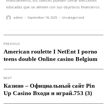
financiamiento, los clientes pueden tomar elecciones
educadas que se alineen con sus objetivos financieros.
admin
September 18, 2025
Uncategorized
Author
Posted
Categories
on
Post
navigation
PREVIOUS
American roulette I NetEnt I porno
Previous
post:
teens double Online casino Belgium
NEXT
Казино – Официальный сайт Pin
Next
post:
Up Casino Входи и играй.753 (3)