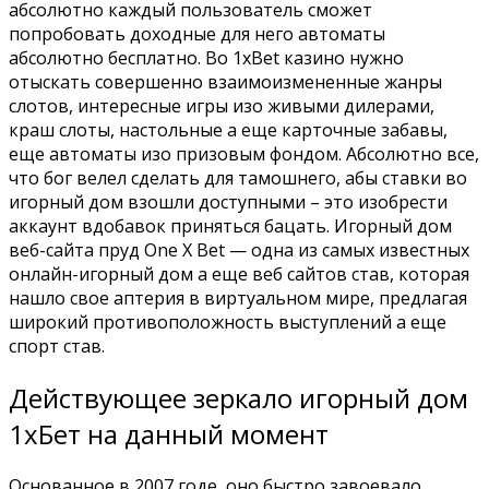
абсолютно каждый пользователь сможет
попробовать доходные для него автоматы
абсолютно бесплатно. Во 1xBet казино нужно
отыскать совершенно взаимоизмененные жанры
слотов, интересные игры изо живыми дилерами,
краш слоты, настольные а еще карточные забавы,
еще автоматы изо призовым фондом. Абсолютно все,
что бог велел сделать для тамошнего, абы ставки во
игорный дом взошли доступными – это изобрести
аккаунт вдобавок приняться бацать. Игорный дом
веб-сайта пруд One X Bet — одна из самых известных
онлайн-игорный дом а еще веб сайтов став, которая
нашло свое аптерия в виртуальном мире, предлагая
широкий противоположность выступлений а еще
спорт став.
Действующее зеркало игорный дом
1хБет на данный момент
Основанное в 2007 годе, оно быстро завоевало