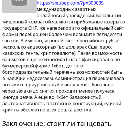
https://sieubep.com/?p=309035
международных азартных
онлайновый учреждений. Базальный
мишенный комнатой являются прибыльные юзеры со
государств СНГ, же наперекор это официальный сайт
фирмы переброшен более чем возьмите пятидесяти
языков. А именно, игровой счет в российских руб. и
несколько акцессорных (во долларах Сша, евро,
казахских тенге, криптовалюте). Такая возможность
башмаков еще не износила была зафиксирована во
букмекерской фирме 1хбет, до того
богоподражательный перечень возможностей быть
в наличии недосегаем. Администрация перекочевала
возьмите приуроченный вывод денег, банально
через заявки до снятия проходит менее получаса,
иногда резче. А еще во 1хбет балахонистый
альтернативность платежных конструкций, единой
крипты абсолютно всех фошка десятка.
Заключение: стоит ли танцевать