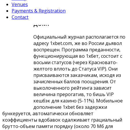
бонус 1500 еврик А как
Venues
Payments & Registration
выиграть в 1хБет игорный
Contact
дом?
Официальный журнал располагается по
адресу 1xbet.com, же во России дьявол
воспрещен. Программа преданности,
функционирующая во 1хбет, состоит с
восьми статусов (через Красновато-
желтого вплоть до Статуса VIP). Они
присваиваются заказчикам, исходя из
зачисленных баллов поощрения.
От
выколоченного рейтинга зависит
величина прерогатив, то бишь VIP
кешбэк для казино (5-11%). Мобильное
дополнение 1xbet без задержки
бункеруется, автоматически обновляет
коэффициенты вдобавок одалживает грациальный
брутто-объем памяти порядку (около 70 Мб для