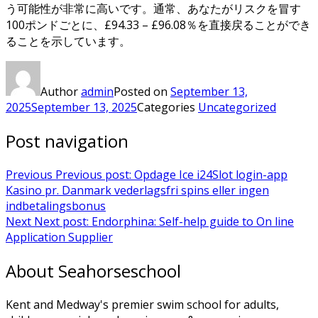
う可能性が非常に高いです。通常、あなたがリスクを冒す
100ポンドごとに、£94.33 – £96.08％を直接戻ることができ
ることを示しています。
Author
admin
Posted on
September 13,
2025
September 13, 2025
Categories
Uncategorized
Post navigation
Previous
Previous post:
Opdage Ice i24Slot login-app
Kasino pr. Danmark vederlagsfri spins eller ingen
indbetalingsbonus
Next
Next post:
Endorphina: Self-help guide to On line
Application Supplier
About Seahorseschool
Kent and Medway's premier swim school for adults,