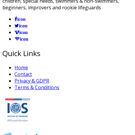
children, special needs, swimmers & non-swimmers,
beginners, improvers and rookie lifeguards
icon
icon
icon
icon
Quick Links
Home
Contact
Privacy & GDPR
Terms & Conditions