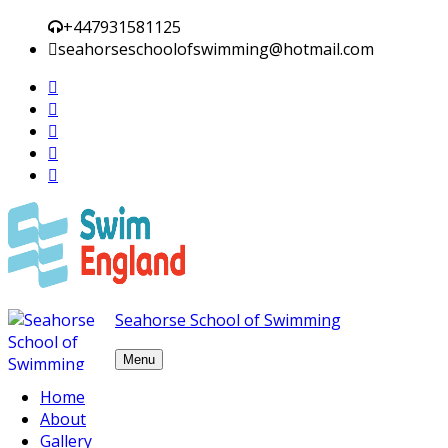
+447931581125
seahorseschoolofswimming@hotmail.com
Seahorse School of Swimming
Menu
Skip to content
Home
About
クレイジーゲイアウトギャン
Gallery