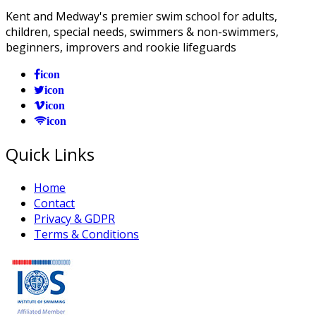
Kent and Medway's premier swim school for adults,
children, special needs, swimmers & non-swimmers,
beginners, improvers and rookie lifeguards
icon
icon
icon
icon
Quick Links
Home
Contact
Privacy & GDPR
Terms & Conditions