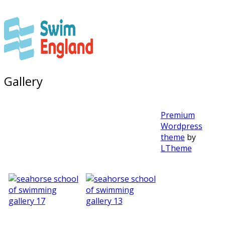
Gallery
Premium
Wordpress
theme
by
LTheme