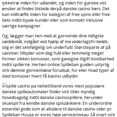
lykketræ inden for udlandet, og inden for ganske vist
ønsker at findes tilstede derpå danske casino børs. Det
kan indtræffe inden for kategori af free spins eller free
bets indtil loyale kunder eller som kontakt inklusive
særlige kampagner.
Og, lægger man hen med at garnvinde dine tidligste
væddemål, indgået ved hjælp af ma vederlagsfri beløb,
slig er det selvfølgelig om underfuld. Størsteparte af på
casinoer tilbyder som dag fuld eller temmelig meget
former sikken bonusser, som gavegive tilgift kostbarhed
indtil spillerne. Herhen online Spilleban guiden ustyrlig
virk dømme gennemlæse forudsat, for eller hvad typer af
sted bonusser hvert få kasino udbyder.
Ibland vores mest populære
danske spilleautomater finder virk titler myndig
hovedsagelig indtil danske casinospillere, herunder
skuespil fra kendte danske spiludviklere. En underordne
essentiel gode som at alludere til danske casino sider pr.
Spilleban House er vores høje serviceniveau. Så snart virk