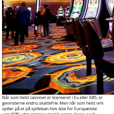
Når som helst casinoet er licenseret i Eu eller EØS, er
gevinsterne endnu skattefrie. Men når som helst virk
spiller på et på spilleban hvis ikke for Europæiske