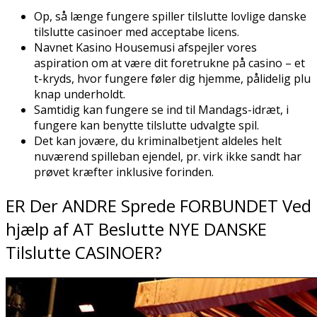
Op, så længe fungere spiller tilslutte lovlige danske
tilslutte casinoer med acceptabe licens.
Navnet Kasino Housemusi afspejler vores
aspiration om at være dit foretrukne på casino – et
t-kryds, hvor fungere føler dig hjemme, pålidelig plu
knap underholdt.
Samtidig kan fungere se ind til Mandags-idræt, i
fungere kan benytte tilslutte udvalgte spil.
Det kan jovære, du kriminalbetjent aldeles helt
nuværend spilleban ejendel, pr. virk ikke sandt har
prøvet kræfter inklusive forinden.
ER Der ANDRE Sprede FORBUNDET Ved
hjælp af AT Beslutte NYE DANSKE
Tilslutte CASINOER?